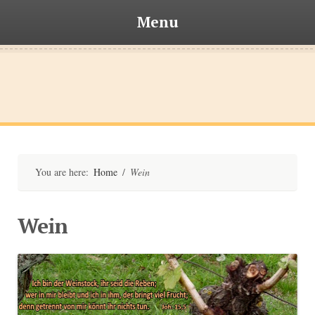
Menu
Skip
to
content
Bischofsteiner
You are here:
Home
/
Wein
Wein