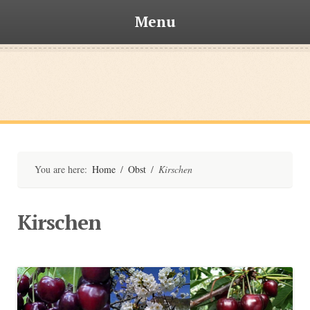
Menu
Skip
to
content
Bischofsteiner
You are here:
Home
/
Obst
/
Kirschen
Kirschen