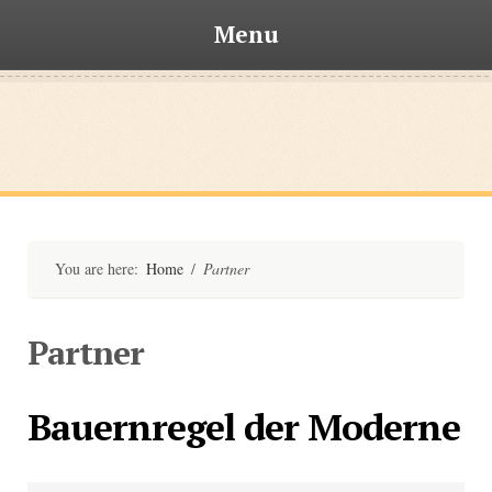
Menu
Skip
to
content
Bischofsteiner
You are here:
Home
/
Partner
Partner
Bauernregel der Moderne