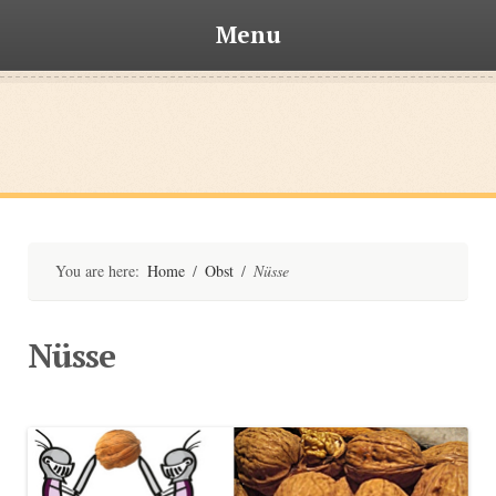
Menu
Skip
to
content
Bischofsteiner
You are here:
Home
/
Obst
/
Nüsse
Nüsse