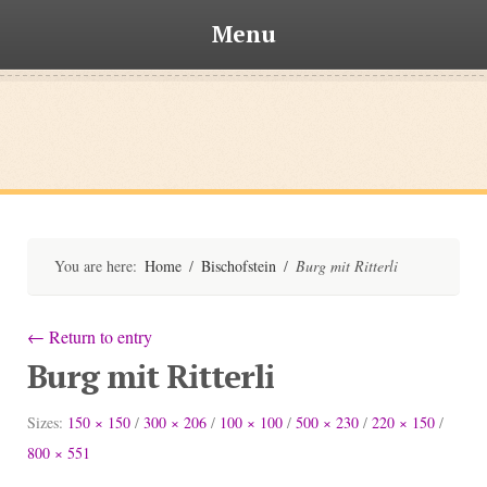
Menu
Skip
to
content
Bischofsteiner
You are here:
Home
/
Bischofstein
/
Burg mit Ritterli
←
Return to entry
Burg mit Ritterli
Sizes:
150 × 150
/
300 × 206
/
100 × 100
/
500 × 230
/
220 × 150
/
800 × 551